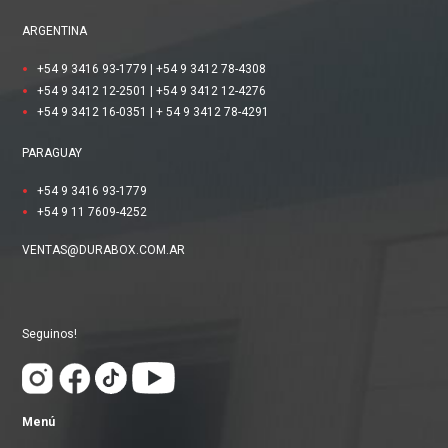
ARGENTINA
+54 9 3416 93-1779
|
+54 9 3412 78-4308
+54 9 3412 12-2501
|
+54 9 3412 12-4276
+54 9 3412 16-0351
|
+ 54 9 3412 78-4291
PARAGUAY
+54 9 3416 93-1779
+54 9 11 7609-4252
VENTAS@DURABOX.COM.AR
Seguinos!
Menú